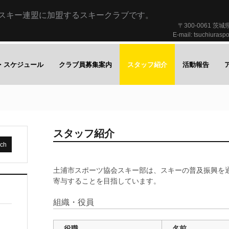
スキー連盟に加盟するスキークラブです。
〒300-0061 茨城
E-mail: tsuchiurasp
・スケジュール
クラブ員募集案内
スタッフ紹介
活動報告
スタッフ紹介
土浦市スポーツ協会スキー部は、スキーの普及振興を
寄与することを目指しています。
組織・役員
役職
名前