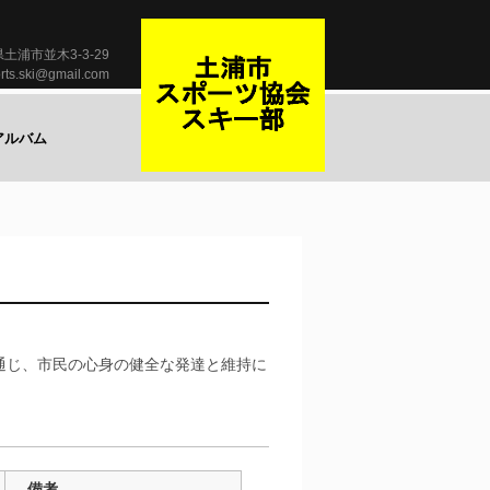
県土浦市並木3-3-29
orts.ski@gmail.com
アルバム
通じ、市民の心身の健全な発達と維持に
備考