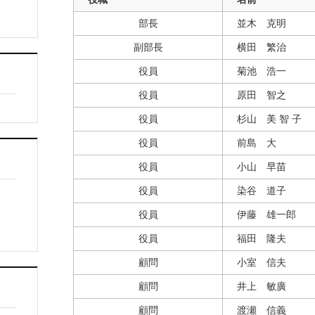
部長
並木 克明
副部長
横田 繁治
役員
菊池 浩一
役員
原田 智之
役員
杉山 美 智 子
役員
前島 大
役員
小山 早苗
役員
染谷 道子
役員
伊藤 雄一郎
役員
福田 隆夫
顧問
小室 信夫
顧問
井上 敏廣
顧問
渡瀬 信義